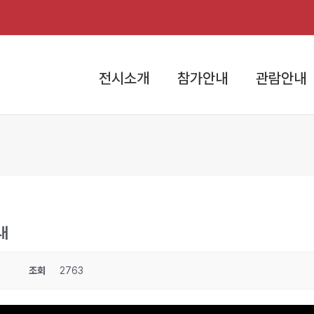
전시소개
참가안내
관람안내
내
조회
2763