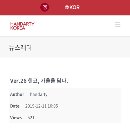
Skip
INSTA
KOREA
to
content
뉴스레터
Ver.26 핸코, 가을을 담다.
Author
handarty
Date
2019-12-11 10:05
Views
521