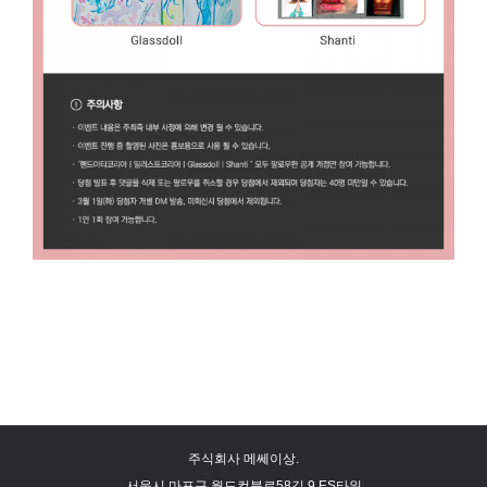
주식회사 메쎄이상.
서울시 마포구 월드컵북로58길 9 ES타워