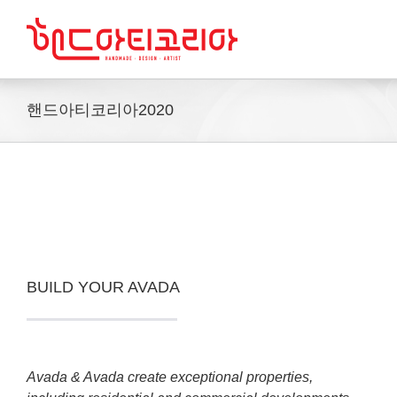
Skip
to
content
핸드아티코리아2020
BUILD YOUR AVADA
Avada & Avada create exceptional properties,