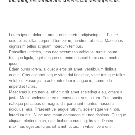
including residential and commercial developments.
Lorem ipsum dolor sit amet, consectetur adipiscing elit. Fusce
odio tellus, ullamcorper id tempor in, hendrerit ut nulla. Maecenas
dignissim tellus at quam interdum tempus.
Phasellus ultricies, urna nec accumsan vehicula, turpis ipsum
tristique ligula, eget congue est enim suscipit turpis cras nectus
ipsum.
Etiam purus lorem, aliquet a eros sit amet, vestibulum finibus
augue. Cras egestas neque vitae dui tincidunt, vitae tristique tellus
volutpat. Fusce justo ante, interdum in augue in, commodo
imperdiet turpis.
Maecenas justo neque, efficitur sit amet scelerisque eu, ornare a
justo. Morbi scelerisque ex ut consequat vestibulum. Cum sociis
natoque penatibus et magnis dis parturient montes, nascetur
ridiculus mus. Praesent vel augue rutrum, scelerisque velit non,
interdum nisl. Nunc accumsan commodo elit nec dapibus. Quisque
aliquam eleifend nibh, eget finibus purus sagittis vel. Donec
maximus egestas turpis sit amet luctus. In vitae libero enim.