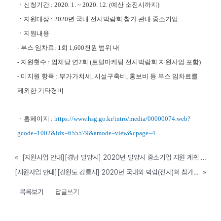
ㆍ신청기간 : 2020. 1. ~ 2020. 12. (예산 소진시까지)
ㆍ지원대상 : 2020년 국내 전시박람회 참가 관내 중소기업
ㆍ지원내용
- 부스 임차료: 1회 1,600천원 범위 내
- 지원횟수 : 업체당 연2회 (토털마케팅 전시박람회 지원사업 포함)
- 미지원 항목 : 부가가치세, 시설구축비, 홍보비 등 부스 임차료를
제외한 기타경비
ㆍ홈페이지 :
https://www.hsg.go.kr/intro/media/00000074.web?
gcode=1002&idx=655579&amode=view&cpage=4
«
[지원사업 안내][경남 밀양시] 2020년 밀양시 중소기업 지원 계획 공고
[지원사업 안내][강원도 강릉시] 2020년 국내외 박람(전시)회 참가지원계획 공고
»
목록보기
답글쓰기