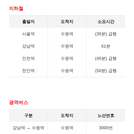
지하철
출발지
도착지
소요시간
서울역
수원역
(35분) 급행
강남역
수원역
61분
인천역
수원역
(45분) 급행
천안역
수원역
(50분) 급행
광역버스
구분
도착지
노선번호
강남역 → 수원역
수원역
3000번