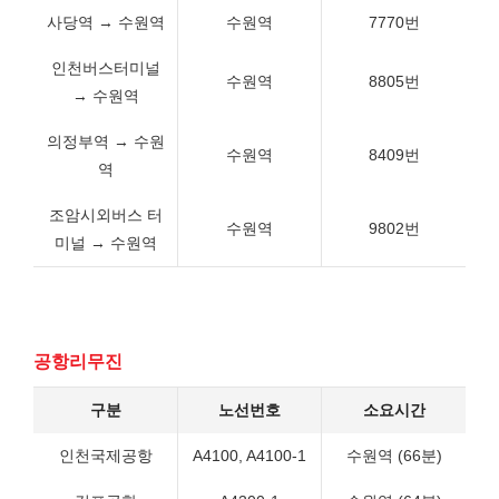
사당역 → 수원역
수원역
7770번
인천버스터미널
수원역
8805번
→ 수원역
의정부역 → 수원
수원역
8409번
역
조암시외버스 터
수원역
9802번
미널 → 수원역
공항리무진
구분
노선번호
소요시간
인천국제공항
A4100, A4100-1
수원역 (66분)