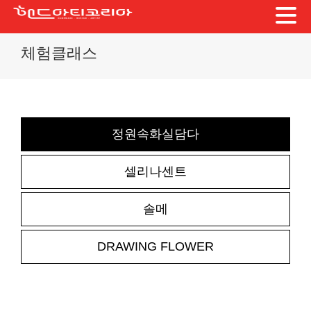
Skip
체험클래스
to
content
정원속화실담다
셀리나센트
솔메
DRAWING FLOWER